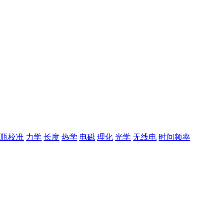
瓶校准
力学
长度
热学
电磁
理化
光学
无线电
时间频率