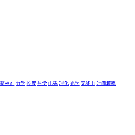
瓶校准
力学
长度
热学
电磁
理化
光学
无线电
时间频率