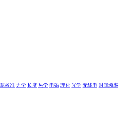
瓶校准
力学
长度
热学
电磁
理化
光学
无线电
时间频率