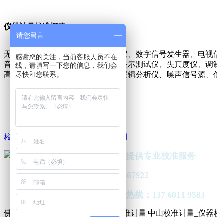
仪器计量校准概略：
请您留言
无线电综合测试仪、手机综合测试仪、数字信号发生器、电视
感谢您的关注，当前客服人员不在
音频分析仪、电话机分析仪、来电显示测试仪、失真度仪、调
线，请填写一下您的信息，我们会
尽快和您联系。
高频探头、驻极体传声器测试仪、逻辑分析仪、噪声信号源、信
上一条
力学类计量
下一条
长度类计量
校准知识
校准资讯
联系我们
网站地图
全国下厂，提供专业校准服务
Q Q：478367922
24小时服务热线：137 6011 9583
佛山校准计量|深圳校准计量|东莞校准计量|中山校准计量_仪器