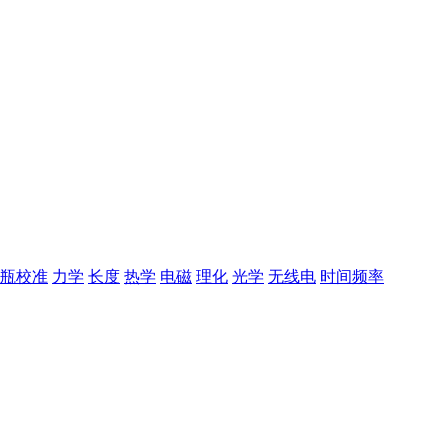
瓶校准
力学
长度
热学
电磁
理化
光学
无线电
时间频率