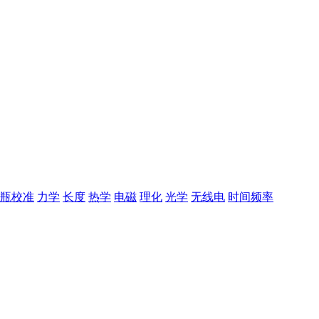
瓶校准
力学
长度
热学
电磁
理化
光学
无线电
时间频率