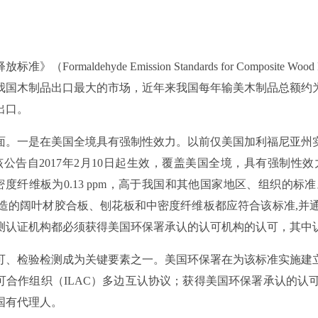
rmaldehyde Emission Standards for Compos
国木制品出口最大的市场，近年来我国每年输美木制品总额约为2
出口。
是在美国全境具有强制性效力。以前仅美国加利福尼亚州实施复
公告自2017年2月10日起生效，覆盖美国全境，具有强制性
ppm、薄中密度纤维板为0.13 ppm，高于我国和其他国家地区、
制造的阔叶材胶合板、刨花板和中密度纤维板都应符合该标准,并通
测认证机构都必须获得美国环保署承认的认可机构的认可，其中
、检验检测成为关键要素之一。美国环保署在为该标准实施建立
际实验室认可合作组织（ILAC）多边互认协议；获得美国环保署承
国有代理人。