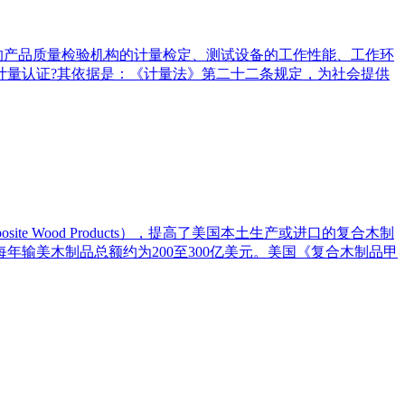
的产品质量检验机构的计量检定、测试设备的工作性能、工作环
计量认证?其依据是：《计量法》第二十二条规定，为社会提供
omposite Wood Products），提高了美国本土生产或进口的复合木制
输美木制品总额约为200至300亿美元。美国《复合木制品甲