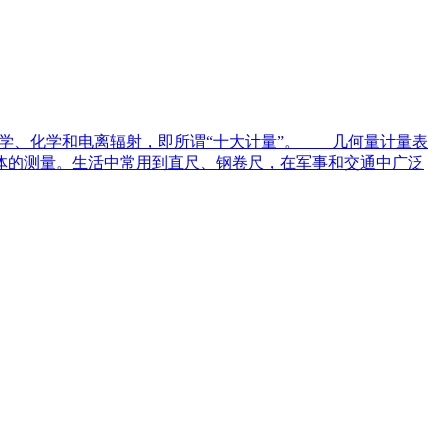
光学、化学和电离辐射，即所谓“十大计量”。 几何量计量表
体的测量。生活中常用到直尺、钢卷尺，在军事和交通中广泛