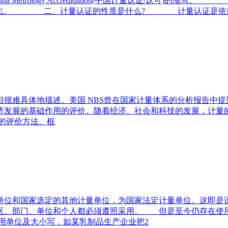
Metrology Accredidation(中国计量认证/认可
用本标志。 二、计量认证的性质是什么? 计量认证是依据
很难具体地描述。美国 NBS曾在国家计量体系的分析报告中
济发展的基础作用的评价。随着经济、社会和科技的发展，计量
的评价方法、框
单位和国家选定的其他计量单位，为国家法定计量单位。这即是
区、部门、单位和个人都必须遵照采用。 但是至今仍存在使
使用单位及大小写，如某乳制品生产企业把2