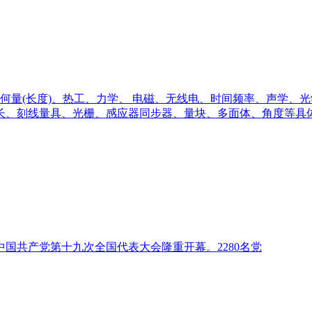
何量(长度)、热工、力学、 电磁、无线电、时间频率、声学、
长、刻线量具、光栅、感应器同步器、量块、多面体、角度等具
共产党第十九次全国代表大会隆重开幕。2280名党