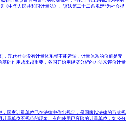
)的缩写。 取得计量认证合格证书的检测机构，可按证书上所批准列明的
《中华人民共和国计量法》。该法第二十二条规定"为社会提
提到，现代社会没有计量体系就不能运转，计量体系的价值是无
的基础作用越来越重要，各国开始用经济分析的方法来评价计量
说，国家计量单位已在法律中作出规定，是国家以法律的形式规
用计量单位不规范的现象。有的使用已废除的计量单位，如公分