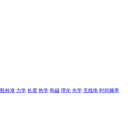
瓶校准
力学
长度
热学
电磁
理化
光学
无线电
时间频率